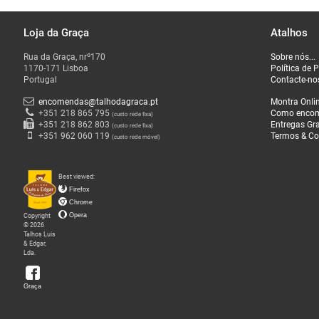
Loja da Graça
Atalhos
O
Rua da Graça, nrº170
Sobre nós...
que
1170-171 Lisboa
Política de 
Fazemos
Portugal
Contacte-no
encomendas@talhodagraca.pt
Montra Onli
Sobre
+351 218 865 795
Como enco
(custo rede fixa)
+351 218 862 803
Entregas Gra
(custo rede fixa)
nós
+351 962 060 119
Termos & Co
(custo rede móvel)
Loja
Best viewed:
da
Firefox
Graça
Chrome
Copyright
Opera
© 2026
Talhos Luis
& Edgar,
Lda.
Graça