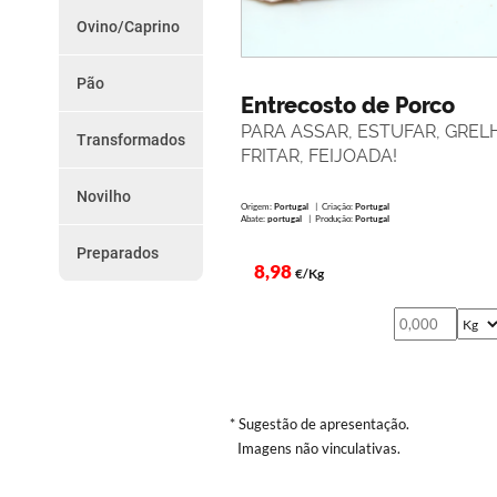
do
Chouriços
Ovino/Caprino
Farinheiras
Dia
Borrego
Salsicha
Cabrito
Outros
Pão
Promoções
Paio e Paiola
Entrecosto de Porco
Vários
da
PARA ASSAR, ESTUFAR, GREL
Transformados
Semana
FRITAR, FEIJOADA!
Presunto
Torresmos
Novilho
Como
Outros
Origem:
Portugal
| Criação:
Portugal
Peças
Abate:
portugal
| Produção:
Portugal
Encomendar
Preparados
Preparados
8,98
€/Kg
Serviço
de
Entregas
Termos
e
* Sugestão de apresentação.
Imagens não vinculativas.
Condições