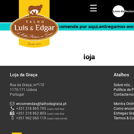
☰
Encomende por aqui,entregamos em 
loja
Loja da Graça
Atalhos
Rua da Graça, nrº170
Sobre nós...
Montra
1170-171 Lisboa
Política de 
Portugal
Contacte-no
de
encomendas@talhodagraca.pt
Montra Onli
produtos
+351 218 865 795
Como enco
(custo rede fixa)
+351 218 862 803
Entregas Gra
(custo rede fixa)
+351 962 060 119
Termos & Co
(custo rede móvel)
Promoção
do