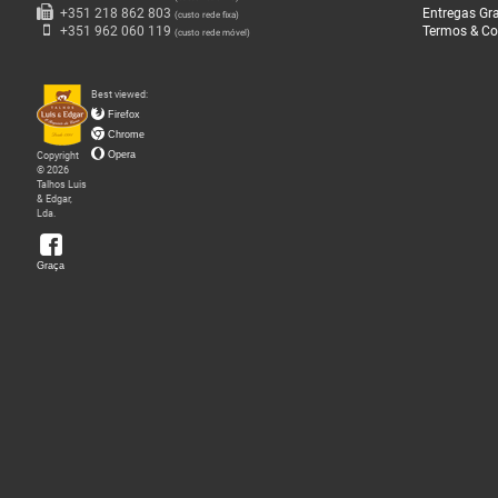
+351 218 862 803
Entregas Gra
(custo rede fixa)
+351 962 060 119
Termos & Co
(custo rede móvel)
Best viewed:
Firefox
Chrome
Copyright
Opera
© 2026
Talhos Luis
& Edgar,
Lda.
Graça