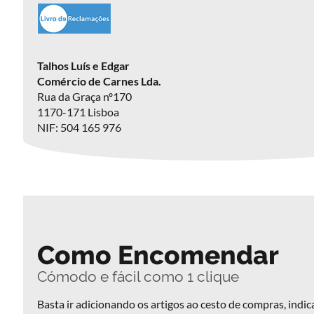
Promoção
do
Talhos Luís e Edgar
Dia
Comércio de Carnes Lda.
Rua da Graça nº170
Promoções
1170-171 Lisboa
da
NIF: 504 165 976
Semana
Como
Encomendar
Serviço
de
Como Encomendar
Entregas
Cómodo e fácil como 1 clique
Termos
Basta ir adicionando os artigos ao cesto de compras, indi
e