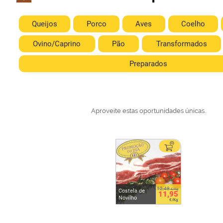
Queijos
Porco
Aves
Coelho
Ovino/Caprino
Pão
Transformados
Preparados
Aproveite estas oportunidades únicas.
12,48
€/Kg
Costela de
11,95
Novilho
€/Kg