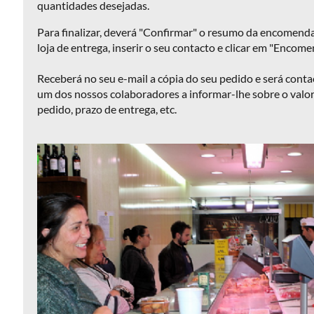
quantidades desejadas.
Condições
Para finalizar, deverá "Confirmar" o resumo da encomenda
loja de entrega, inserir o seu contacto e clicar em "Encome
Receberá no seu e-mail a cópia do seu pedido e será conta
O
um dos nossos colaboradores a informar-lhe sobre o valor
que
pedido, prazo de entrega, etc.
Fazemos
Sobre
nós
Loja
da
Graça