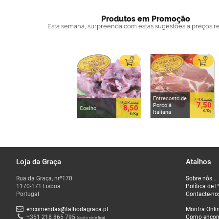
Produtos em Promoção
Esta semana, surpreenda com estas sugestões a preços r
Entrecosto de
7,98
€/Kg
9,48
7,50
€/Kg
Porco à
8,50
Coelho
€/Kg
Italiana
€/Kg
Loja da Graça
Atalhos
Rua da Graça, nrº170
Sobre nós...
1170-171 Lisboa
Política de 
Portugal
Contacte-no
encomendas@talhodagraca.pt
Montra Onli
+351 218 865 795
Como enco
(custo rede fixa)