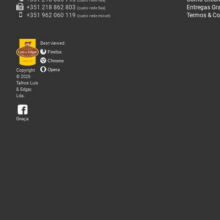
(custo rede fixa)
+351 218 862 803
Entregas Gra
(custo rede fixa)
O
+351 962 060 119
Termos & Co
(custo rede móvel)
que
Fazemos
Best viewed:
Firefox
Chrome
Sobre
Copyright
Opera
nós
© 2026
Talhos Luis
& Edgar,
Lda.
Loja
da
Graça
Graça