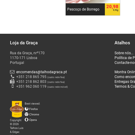
20,98
Pescoço de Borrego
€/Kg
Loja da Graça
Atalhos
Rua da Graça, nrº170
Sobre nós...
1170-171 Lisboa
Política de 
Portugal
Contacte-no
encomendas@talhodagraca.pt
Montra Onli
+351 218 865 795
Como enco
(custo rede fixa)
+351 218 862 803
Entregas Gra
(custo rede fixa)
+351 962 060 119
Termos & Co
(custo rede móvel)
Best viewed:
Firefox
Chrome
Copyright
Opera
© 2026
Talhos Luis
& Edgar,