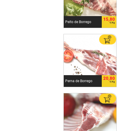
15,80
Peito de Borrego
€/Kg
20,80
Perna de Borrego
€/Kg