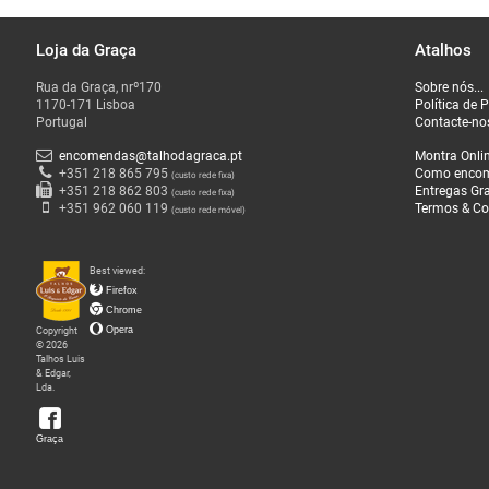
Loja da Graça
Atalhos
O
Rua da Graça, nrº170
Sobre nós...
que
1170-171 Lisboa
Política de 
Fazemos
Portugal
Contacte-no
encomendas@talhodagraca.pt
Montra Onli
Sobre
+351 218 865 795
Como enco
(custo rede fixa)
+351 218 862 803
Entregas Gra
(custo rede fixa)
nós
+351 962 060 119
Termos & Co
(custo rede móvel)
Loja
Best viewed:
da
Firefox
Graça
Chrome
Copyright
Opera
© 2026
Talhos Luis
& Edgar,
Lda.
Graça