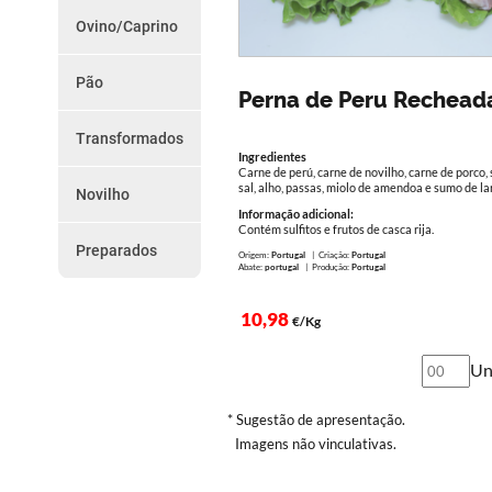
do
Chouriços
Ovino/Caprino
Farinheiras
Dia
Borrego
Salsicha
Cabrito
Outros
Pão
Promoções
Paio e Paiola
Perna de Peru Rechead
Vários
da
Transformados
Semana
Ingredientes
Presunto
Carne de perú, carne de novilho, carne de porco, 
Torresmos
sal, alho, passas, miolo de amendoa e sumo de la
Novilho
Como
Outros
Peças
Informação adicional:
Encomendar
Contém sulfitos e frutos de casca rija.
Preparados
Preparados
Origem:
Portugal
| Criação:
Portugal
Abate:
portugal
| Produção:
Portugal
Serviço
de
10,98
€/Kg
Entregas
Un
Termos
e
* Sugestão de apresentação.
Imagens não vinculativas.
Condições