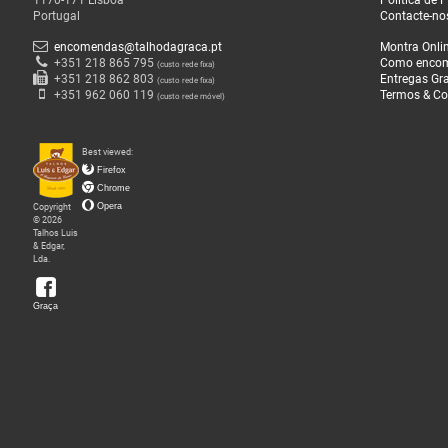
1170-171 Lisboa
Política de 
Portugal
Contacte-no
encomendas@talhodagraca.pt
Montra Onli
+351 218 865 795
Como enco
(custo rede fixa)
+351 218 862 803
Entregas Gra
(custo rede fixa)
+351 962 060 119
Termos & Co
(custo rede móvel)
Best viewed:
Firefox
Chrome
Copyright
Opera
© 2026
Talhos Luis
& Edgar,
Lda.
Graça