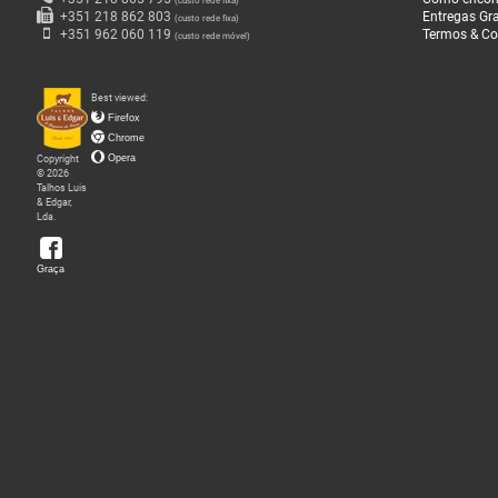
(custo rede fixa)
+351 218 862 803
Entregas Gra
(custo rede fixa)
O
+351 962 060 119
Termos & Co
(custo rede móvel)
que
Fazemos
Best viewed:
Firefox
Chrome
Sobre
Copyright
Opera
nós
© 2026
Talhos Luis
& Edgar,
Lda.
Loja
da
Graça
Graça