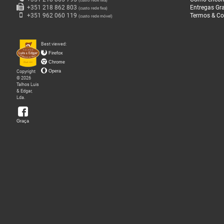
(custo rede fixa)
+351 218 862 803
Entregas Gra
(custo rede fixa)
O
+351 962 060 119
Termos & Co
(custo rede móvel)
que
Fazemos
Best viewed:
Firefox
Chrome
Sobre
Copyright
Opera
nós
© 2026
Talhos Luis
& Edgar,
Lda.
Loja
da
Graça
Graça