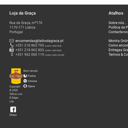
Loja da Graça
Atalhos
O
Rua da Graça, nrº170
Sobre nós...
que
1170-171 Lisboa
Política de 
Fazemos
Portugal
Contacte-no
encomendas@talhodagraca.pt
Montra Onli
Sobre
+351 218 865 795
Como enco
(custo rede fixa)
+351 218 862 803
Entregas Gra
(custo rede fixa)
nós
+351 962 060 119
Termos & Co
(custo rede móvel)
Loja
Best viewed:
da
Firefox
Graça
Chrome
Copyright
Opera
© 2026
Talhos Luis
& Edgar,
Lda.
Graça