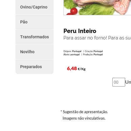
do
Chouriços
Ovino/Caprino
Farinheiras
Dia
Borrego
Salsicha
Cabrito
Outros
Pão
Promoções
Paio e Paiola
Vários
Peru Inteiro
da
Transformados
Para assar no forno! Para as su
Semana
Presunto
Torresmos
Novilho
Origem:
Portugal
| Criação:
Portugal
Como
Outros
Abate:
portugal
| Produção:
Portugal
Peças
Encomendar
Preparados
Preparados
6,48
€/Kg
Serviço
Un
de
Entregas
Termos
e
* Sugestão de apresentação.
Imagens não vinculativas.
Condições