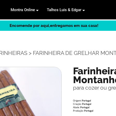
Montra Online
Talhos Luis & Edgar
Encomende por aqui,entregamos em sua casa!
RINHEIRAS
> FARINHEIRA DE GRELHAR MON
Farinheir
Montanh
para cozer ou gre
Origem:
Portugal
Criação:
Portugal
Abate:
Portugal
Produção:
Portugal