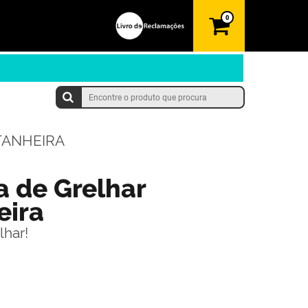
0
TANHEIRA
a de Grelhar
eira
lhar!