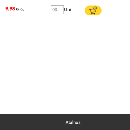
9,98
Uni
€/Kg
Atalhos