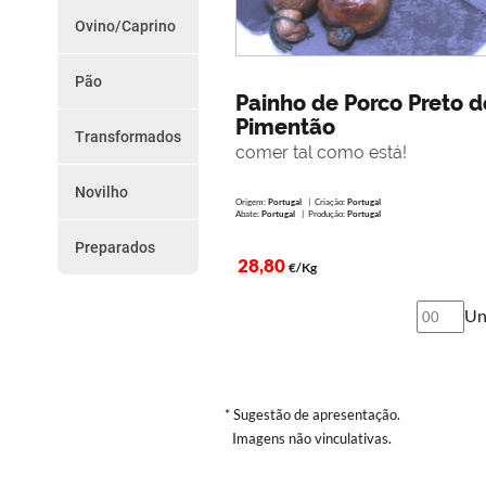
do
Chouriços
Ovino/Caprino
Farinheiras
Dia
Borrego
Salsicha
Cabrito
Outros
Pão
Promoções
Paio e Paiola
Painho de Porco Preto d
Vários
da
Pimentão
Transformados
Semana
comer tal como está!
Presunto
Torresmos
Novilho
Como
Outros
Origem:
Portugal
| Criação:
Portugal
Peças
Abate:
Portugal
| Produção:
Portugal
Encomendar
Preparados
Preparados
28,80
€/Kg
Serviço
de
Un
Entregas
Termos
e
* Sugestão de apresentação.
Imagens não vinculativas.
Condições