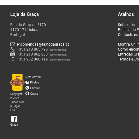
Loja da Graça
Atalhos
O
Rua da Graça, nrº170
Sobre nós...
que
1170-171 Lisboa
Política de 
Fazemos
Portugal
Contacte-no
encomendas@talhodagraca.pt
Montra Onli
Sobre
+351 218 865 795
Como enco
(custo rede fixa)
+351 218 862 803
Entregas Gra
(custo rede fixa)
nós
+351 962 060 119
Termos & Co
(custo rede móvel)
Loja
Best viewed:
da
Firefox
Graça
Chrome
Copyright
Opera
© 2026
Talhos Luis
& Edgar,
Lda.
Graça