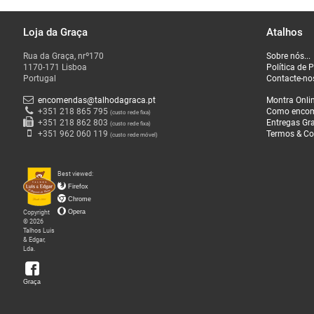
Loja da Graça
Atalhos
O
Rua da Graça, nrº170
Sobre nós...
que
1170-171 Lisboa
Política de 
Fazemos
Portugal
Contacte-no
encomendas@talhodagraca.pt
Montra Onli
Sobre
+351 218 865 795
Como enco
(custo rede fixa)
+351 218 862 803
Entregas Gra
(custo rede fixa)
nós
+351 962 060 119
Termos & Co
(custo rede móvel)
Loja
Best viewed:
da
Firefox
Graça
Chrome
Copyright
Opera
© 2026
Talhos Luis
& Edgar,
Lda.
Graça