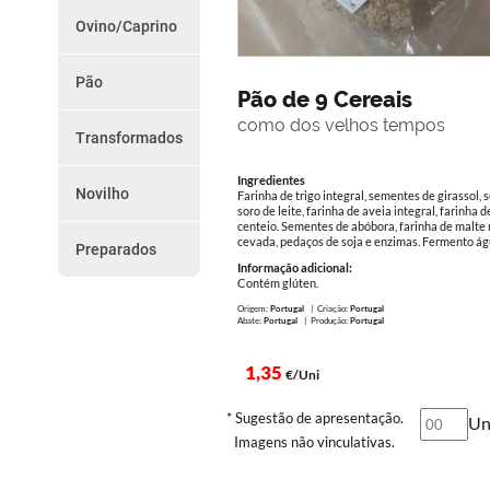
do
Chouriços
Ovino/Caprino
Farinheiras
Dia
Borrego
Salsicha
Cabrito
Outros
Pão
Promoções
Paio e Paiola
Pão de 9 Cereais
Vários
da
como dos velhos tempos
Transformados
Semana
Presunto
Torresmos
Ingredientes
Novilho
Farinha de trigo integral, sementes de girassol, 
Como
Outros
soro de leite, farinha de aveia integral, farinha d
Peças
centeio. Sementes de abóbora, farinha de malte n
Encomendar
Preparados
cevada, pedaços de soja e enzimas. Fermento águ
Preparados
Informação adicional:
Serviço
Contém glúten.
de
Origem:
Portugal
| Criação:
Portugal
Abate:
Portugal
| Produção:
Portugal
Entregas
1,35
€/Uni
Termos
e
* Sugestão de apresentação.
Un
Imagens não vinculativas.
Condições