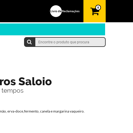
0
ros Saloio
s tempos
 limão, erva-doce,fermento, canela e margarina vaqueiro.