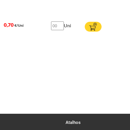
0,70
Uni
€/Uni
Atalhos