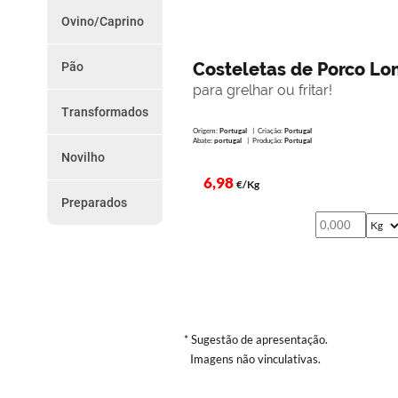
do
Chouriços
Ovino/Caprino
Farinheiras
Dia
Borrego
Salsicha
Cabrito
Outros
Costeletas de Porco L
Pão
Promoções
Paio e Paiola
Vários
para grelhar ou fritar!
da
Transformados
Semana
Presunto
Origem:
Portugal
| Criação:
Portugal
Abate:
portugal
| Produção:
Portugal
Torresmos
Novilho
Como
Outros
Peças
6,98
€/Kg
Encomendar
Preparados
Preparados
Serviço
de
Entregas
Termos
e
* Sugestão de apresentação.
Imagens não vinculativas.
Condições