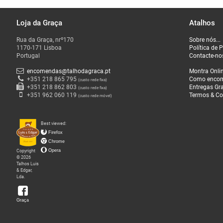
Loja da Graça
Atalhos
O
Rua da Graça, nrº170
Sobre nós...
que
1170-171 Lisboa
Política de 
Fazemos
Portugal
Contacte-no
encomendas@talhodagraca.pt
Montra Onli
Sobre
+351 218 865 795
Como enco
(custo rede fixa)
+351 218 862 803
Entregas Gra
(custo rede fixa)
nós
+351 962 060 119
Termos & Co
(custo rede móvel)
Loja
Best viewed:
da
Firefox
Graça
Chrome
Copyright
Opera
© 2026
Talhos Luis
& Edgar,
Lda.
Graça