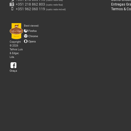
(custo rede fixa)
+351 218 862 803
Entregas Gra
(custo rede fixa)
O
+351 962 060 119
Termos & Co
(custo rede móvel)
que
Fazemos
Best viewed:
Firefox
Chrome
Sobre
Copyright
Opera
nós
© 2026
Talhos Luis
& Edgar,
Lda.
Loja
da
Graça
Graça