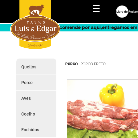
☰
Encomende por aqui,entregamos em 
PORCO
|
PORCO PRETO
Queijos
Diversos
Mistura
Porco
Queijo de Cabra
Peças
Queijo de Ovelha
Preparados
Vaca
Aves
Porco Preto
Montra
Codorniz
Frango
de
Coelho
Galinha
produtos
Coelho
Pato
Peru
Enchidos
Promoção
Alheiras