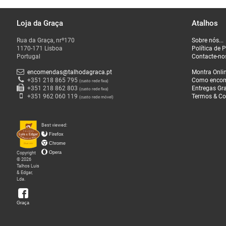
Loja da Graça
Atalhos
O
Rua da Graça, nrº170
Sobre nós...
que
1170-171 Lisboa
Política de 
Fazemos
Portugal
Contacte-no
encomendas@talhodagraca.pt
Montra Onli
Sobre
+351 218 865 795
Como enco
(custo rede fixa)
+351 218 862 803
Entregas Gra
(custo rede fixa)
nós
+351 962 060 119
Termos & Co
(custo rede móvel)
Loja
Best viewed:
da
Firefox
Graça
Chrome
Copyright
Opera
© 2026
Talhos Luis
& Edgar,
Lda.
Graça