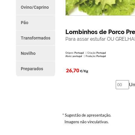
do
Chouriços
Ovino/Caprino
Farinheiras
Dia
Borrego
Salsicha
Cabrito
Outros
Pão
Promoções
Paio e Paiola
Vários
Lombinhos de Porco Pre
da
Transformados
Para assar estufar OU GRELHA
Semana
Presunto
Torresmos
Novilho
Origem:
Portugal
| Criação:
Portugal
Como
Outros
Abate:
portugal
| Produção:
Portugal
Peças
Encomendar
Preparados
Preparados
26,70
€/Kg
Serviço
Un
de
Entregas
Termos
e
* Sugestão de apresentação.
Imagens não vinculativas.
Condições