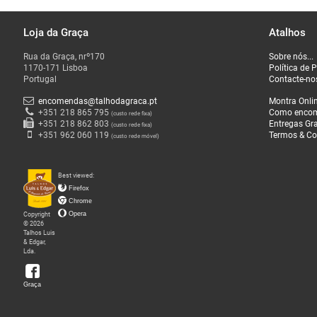
Loja da Graça
Atalhos
O
Rua da Graça, nrº170
Sobre nós...
que
1170-171 Lisboa
Política de 
Fazemos
Portugal
Contacte-no
encomendas@talhodagraca.pt
Montra Onli
Sobre
+351 218 865 795
Como enco
(custo rede fixa)
+351 218 862 803
Entregas Gra
(custo rede fixa)
nós
+351 962 060 119
Termos & Co
(custo rede móvel)
Loja
Best viewed:
da
Firefox
Graça
Chrome
Copyright
Opera
© 2026
Talhos Luis
& Edgar,
Lda.
Graça