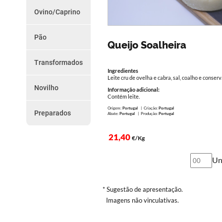
do
Chouriços
Ovino/Caprino
Farinheiras
Dia
Borrego
Salsicha
Cabrito
Outros
Pão
Promoções
Paio e Paiola
Queijo Soalheira
Vários
da
Transformados
Semana
Ingredientes
Presunto
Leite cru de ovelha e cabra, sal, coalho e conser
Torresmos
Novilho
Como
Outros
Informação adicional:
Peças
Contém leite.
Encomendar
Preparados
Origem:
Portugal
| Criação:
Portugal
Preparados
Abate:
Portugal
| Produção:
Portugal
Serviço
21,40
€/Kg
de
Entregas
Un
Termos
e
* Sugestão de apresentação.
Imagens não vinculativas.
Condições