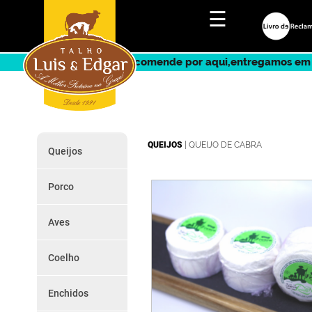
☰
Encomende por aqui,entregamos em 
QUEIJOS
|
QUEIJO DE CABRA
Queijos
Diversos
Mistura
Porco
Queijo de Cabra
Peças
Queijo de Ovelha
Preparados
Vaca
Aves
Porco Preto
Montra
Codorniz
Frango
de
Coelho
Galinha
produtos
Coelho
Pato
Peru
Enchidos
Promoção
Alheiras