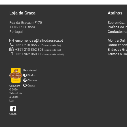
Loja da Graça
Atalhos
O
Rua da Graça, nrº170
Sobre nós...
que
1170-171 Lisboa
Política de 
Fazemos
Portugal
Contacte-no
encomendas@talhodagraca.pt
Montra Onli
Sobre
+351 218 865 795
Como enco
(custo rede fixa)
+351 218 862 803
Entregas Gra
(custo rede fixa)
nós
+351 962 060 119
Termos & Co
(custo rede móvel)
Loja
Best viewed:
da
Firefox
Graça
Chrome
Copyright
Opera
© 2026
Talhos Luis
& Edgar,
Lda.
Graça