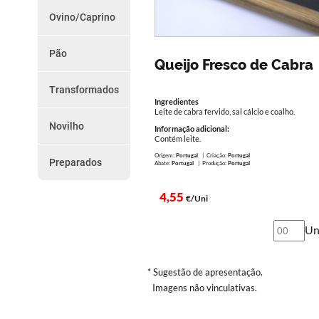
do
Chouriços
Ovino/Caprino
Farinheiras
Dia
Borrego
Salsicha
Cabrito
Outros
Pão
Promoções
Paio e Paiola
Queijo Fresco de Cabra
Vários
da
Transformados
Semana
Ingredientes
Presunto
Leite de cabra fervido, sal cálcio e coalho.
Torresmos
Novilho
Como
Outros
Informação adicional:
Peças
Contém leite.
Encomendar
Preparados
Origem:
Portugal
| Criação:
Portugal
Preparados
Abate:
Portugal
| Produção:
Portugal
Serviço
4,55
€/Uni
de
Entregas
Un
Termos
e
* Sugestão de apresentação.
Imagens não vinculativas.
Condições