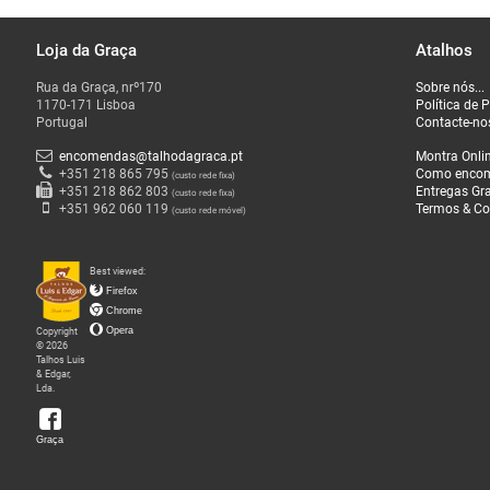
Loja da Graça
Atalhos
O
Rua da Graça, nrº170
Sobre nós...
que
1170-171 Lisboa
Política de 
Fazemos
Portugal
Contacte-no
encomendas@talhodagraca.pt
Montra Onli
Sobre
+351 218 865 795
Como enco
(custo rede fixa)
+351 218 862 803
Entregas Gra
(custo rede fixa)
nós
+351 962 060 119
Termos & Co
(custo rede móvel)
Loja
Best viewed:
da
Firefox
Graça
Chrome
Copyright
Opera
© 2026
Talhos Luis
& Edgar,
Lda.
Graça