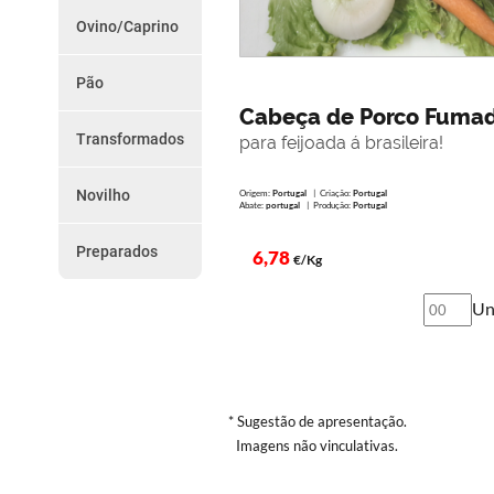
do
Chouriços
Ovino/Caprino
Farinheiras
Dia
Borrego
Salsicha
Cabrito
Outros
Pão
Promoções
Paio e Paiola
Vários
Cabeça de Porco Fuma
da
Transformados
para feijoada á brasileira!
Semana
Presunto
Torresmos
Novilho
Origem:
Portugal
| Criação:
Portugal
Como
Outros
Abate:
portugal
| Produção:
Portugal
Peças
Encomendar
Preparados
Preparados
6,78
€/Kg
Serviço
Un
de
Entregas
Termos
e
* Sugestão de apresentação.
Imagens não vinculativas.
Condições